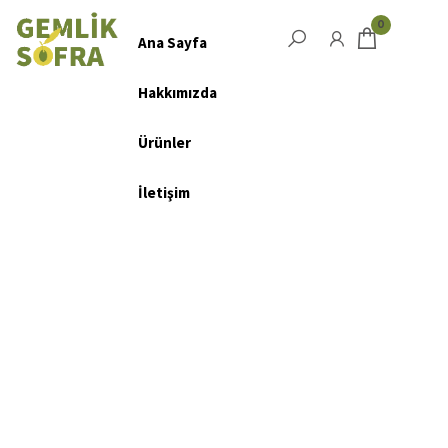
Salta
0
e
Ana Sayfa
Menu
vai
Hakkımızda
al
contenuto
Ürünler
İletişim