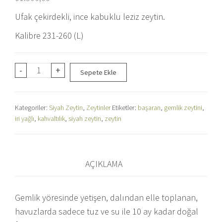
Ufak çekirdekli, ince kabuklu leziz zeytin.
Kalibre 231-260 (L)
BaşaranZeytin
-
+
Sepete Ekle
Süper
Gemlik
Kategoriler:
Siyah Zeytin
,
Zeytinler
Etiketler:
başaran
,
gemlik zeytini
,
Zeytini
iri yağlı
,
kahvaltılık
,
siyah zeytin
,
zeytin
2
kg
adet
AÇIKLAMA
Gemlik yöresinde yetişen, dalından elle toplanan,
havuzlarda sadece tuz ve su ile 10 ay kadar doğal