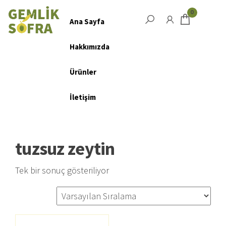
Salta
0
e
Ana Sayfa
Menu
vai
Hakkımızda
al
contenuto
Ürünler
İletişim
tuzsuz zeytin
Tek bir sonuç gösteriliyor