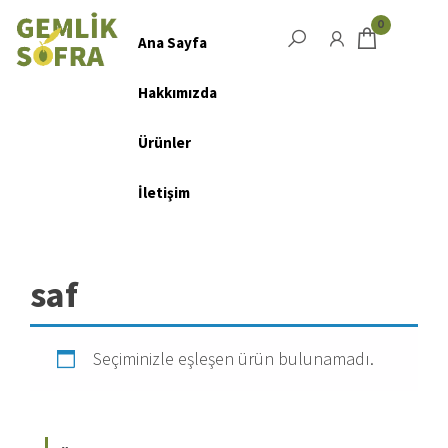
Salta
0
e
Ana Sayfa
Menu
vai
Hakkımızda
al
contenuto
Ürünler
İletişim
saf
Seçiminizle eşleşen ürün bulunamadı.