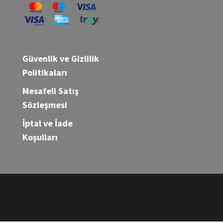
Güvenlik ve Gizlilik
Politikaları
Mesafeli Satış
Sözleşmesi
İptal ve İade
Koşulları
Proudly powered by
WordPress
|
Tema:
Envo Online
Store