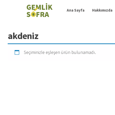
Salta
e
Ana Sayfa
Hakkımızda
vai
al
contenuto
akdeniz
Seçiminizle eşleşen ürün bulunamadı.