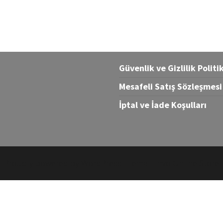
Güvenlik ve Gizlilik Politi
Mesafeli Satış Sözleşmesi
İptal ve İade Koşulları
Proudly powered by
WordPress
|
Tema:
Envo Online Store